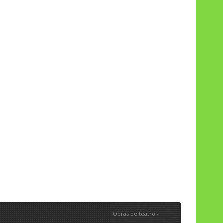
Obras de teatro
:
-