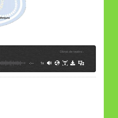
Obras de teatro
:
-
-:--
1x