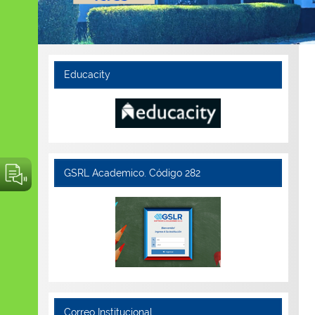
Educacity
GSRL Academico. Código 282
Correo Institucional