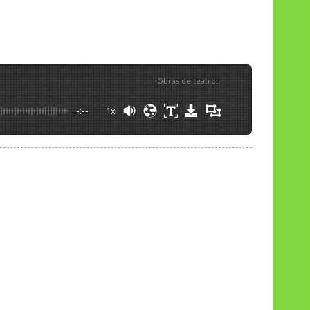
Obras de teatro
:
-
-:--
1x