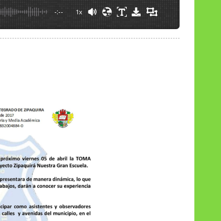
-:--
1x