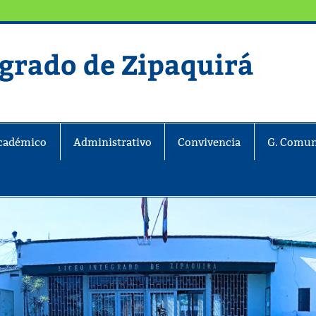
egrado de Zipaquirá
ira
cadémico
Administrativo
Convivencia
G. Comun