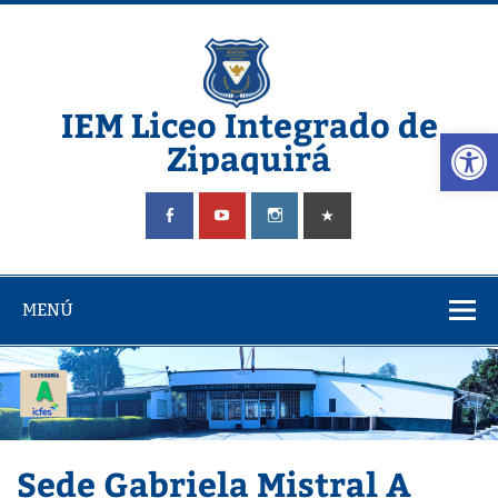
Saltar
al
contenido
IEM Liceo Integrado de
Abrir
Zipaquirá
Pagina del Liceo Integrado Zipaquira
MENÚ
Sede Gabriela Mistral A