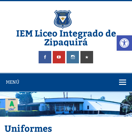
Saltar
al
contenido
IEM Liceo Integrado de
Abrir
Zipaquirá
Pagina del Liceo Integrado Zipaquira
MENÚ
Uniformes