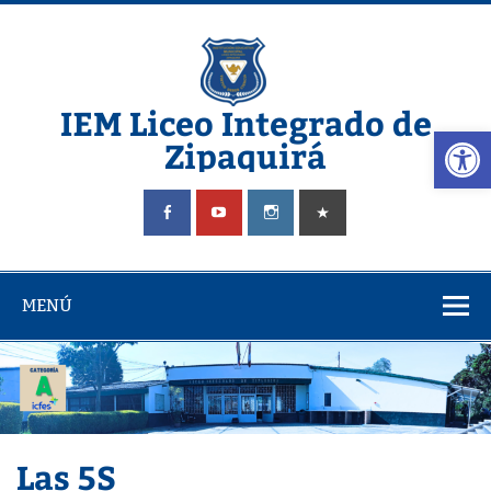
IEM Liceo Integrado de
Abrir
Zipaquirá
Pagina del Liceo Integrado Zipaquira
MENÚ
Las 5S