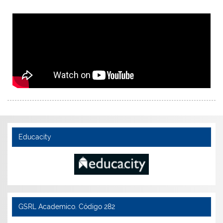
Educacity
GSRL Academico. Código 282