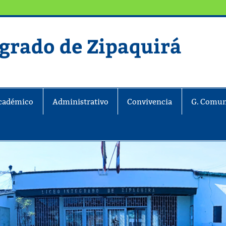
egrado de Zipaquirá
ira
cadémico
Administrativo
Convivencia
G. Comun