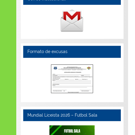
Formato de excusas
Mundial Liceista 2026 – Futbol Sala