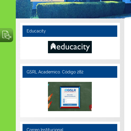
Educacity
GSRL Academico. Código 282
Correo Institucional