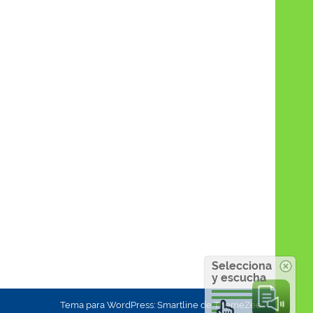
Selecciona
y escucha
Tema para WordPress: Smartline de ThemeZee.