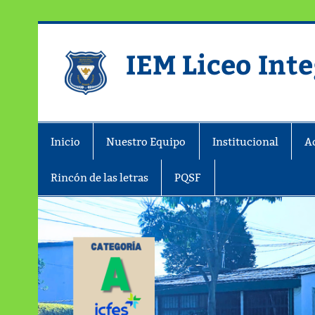
IEM Liceo Int
Pagina del Liceo Integrado Zipaqu
Inicio
Nuestro Equipo
Institucional
A
Rincón de las letras
PQSF