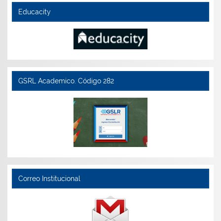
Educacity
GSRL Academico. Código 282
Correo Institucional