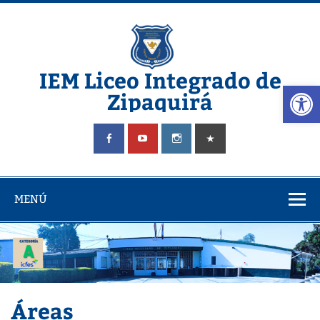
Saltar
al
contenido
IEM Liceo Integrado de
Abrir
Zipaquirá
Pagina del Liceo Integrado Zipaquira
MENÚ
Áreas