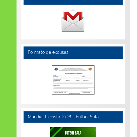
Formato de excusas
Mundial Liceista 2026 – Futbol Sala