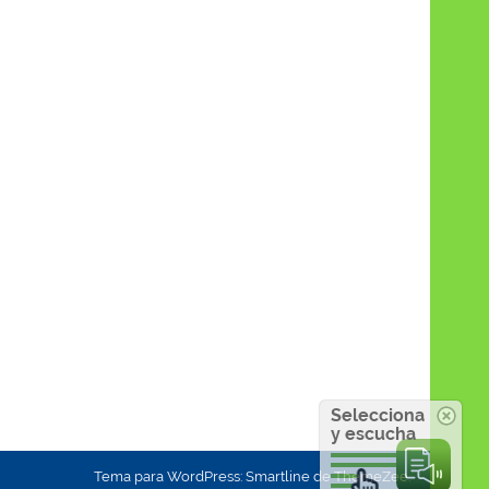
Selecciona
y escucha
Tema para WordPress: Smartline de ThemeZee.