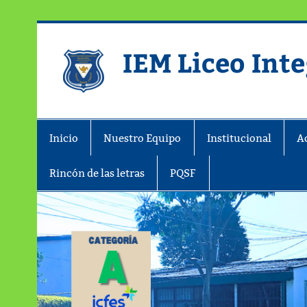
IEM Liceo Int
Pagina del Liceo Integrado Zipaqu
Inicio
Nuestro Equipo
Institucional
A
Rincón de las letras
PQSF