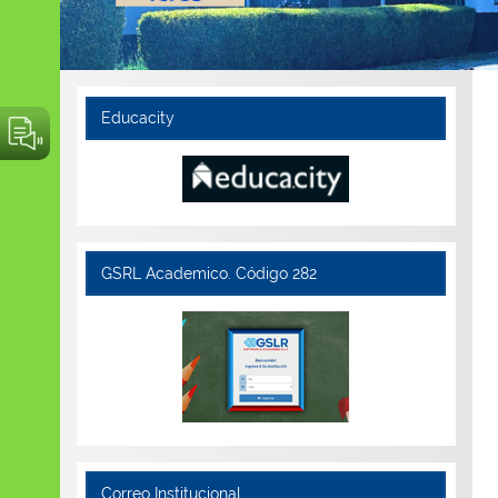
Educacity
GSRL Academico. Código 282
Correo Institucional