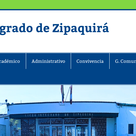
egrado de Zipaquirá
ira
cadémico
Administrativo
Convivencia
G. Comun