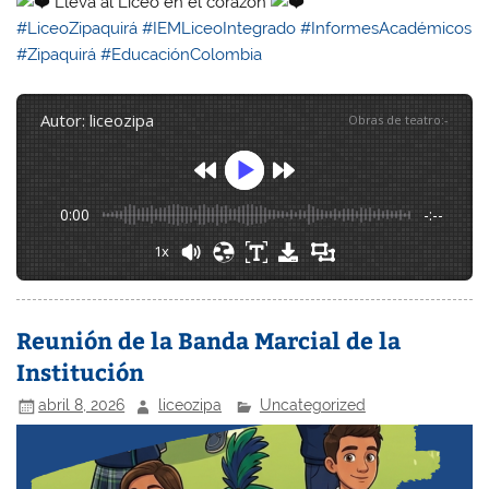
Lleva al Liceo en el corazón
#LiceoZipaquirá
#IEMLiceoIntegrado
#InformesAcadémicos
#Zipaquirá
#EducaciónColombia
autor: liceozipa
Obras de teatro
:
-
0:00
-:--
1x
Reunión de la Banda Marcial de la
Institución
abril 8, 2026
liceozipa
Uncategorized