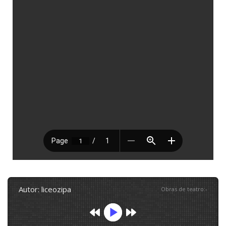
autor: liceozipa
Obras de teatro
:
-