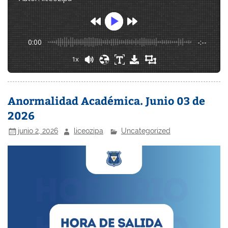
0:00
-:--
1x
Anormalidad Académica. Junio 03 de
2026
junio 2, 2026
liceozipa
Uncategorized