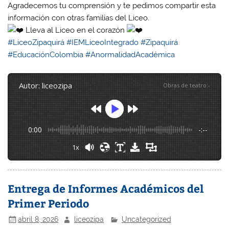
Agradecemos tu comprensión y te pedimos compartir esta
información con otras familias del Liceo.
Lleva al Liceo en el corazón
#LiceoZipaquirá
#IEMLiceoIntegrado
#Zipaquirá
#EducaciónColombia
#AnormalidadAcadémica
autor: liceozipa
Obras de teatro
:
-
0:00
-:--
1x
Entrega de Informes Académicos del
Primer Periodo
abril 8, 2026
liceozipa
Uncategorized