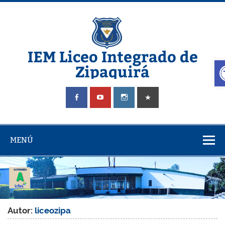
IEM Liceo Integrado de
A
Zipaquirá
Pagina del Liceo Integrado Zipaquira
MENÚ
Autor:
liceozipa