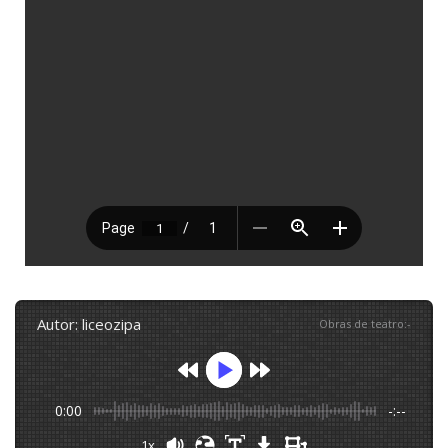
autor: liceozipa
Obras de teatro
:
-
0:00
-:--
1x