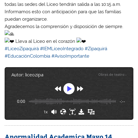
todas las sedes del Liceo tendrán salida a las 10:15 a.m.
Informamos esto con anticipación para que las familias
puedan organizarce.
Agradecemos la comprensión y disposición de siempre.
Lleva al Liceo en el corazón
#LiceoZipaquirá
#IEMLiceoIntegrado
#Zipaquirá
#EducaciónColombia
#AvisoImportante
autor: liceozipa
Obras de teatro
:
-
0:00
-:--
1x
Anormalidad Academica Mayo 14