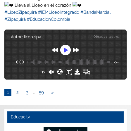
Lleva al Liceo en el corazón
#LiceoZipaquirá
#IEMLiceoIntegrado
#BandaMarcial
#Zipaquirá
#EducaciónColombia
autor: liceozipa
Obras de teatro
:
-
0:00
-:--
1x
1
2
3
…
59
»
Educacity