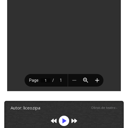
autor: liceozipa
Obras de teatro
:
-