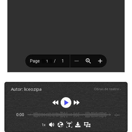
autor: liceozipa
Obras de teatro
:
-
0:00
-:--
1x