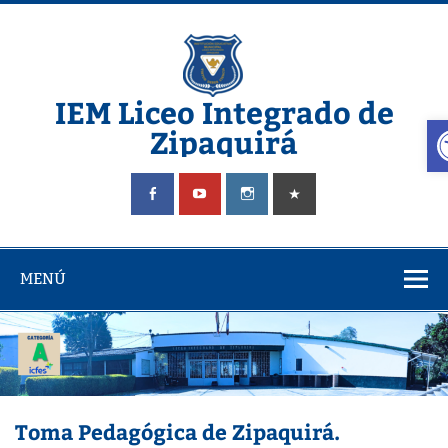
Saltar
al
contenido
IEM Liceo Integrado de
A
Zipaquirá
Pagina del Liceo Integrado Zipaquira
MENÚ
Toma Pedagógica de Zipaquirá.