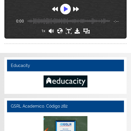
0:00
-:--
1x
Educacity
GSRL Academico. Código 282