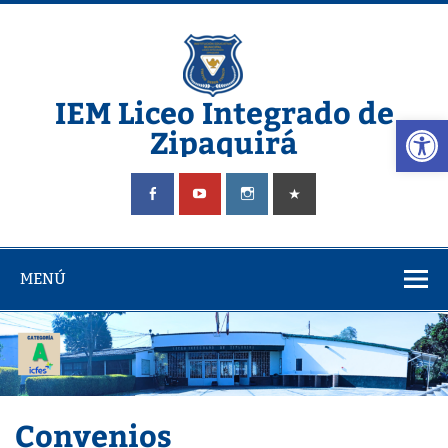
Saltar
al
contenido
IEM Liceo Integrado de
Abrir
Zipaquirá
Pagina del Liceo Integrado Zipaquira
MENÚ
Convenios