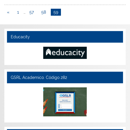
«
1
…
57
58
59
Educacity
GSRL Academico. Código 282