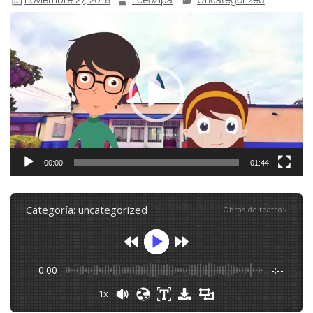
Reproductor
de
vídeo
00:00
01:44
categoría: uncategorized
Obras de teatro
:
-
0:00
-:--
1x