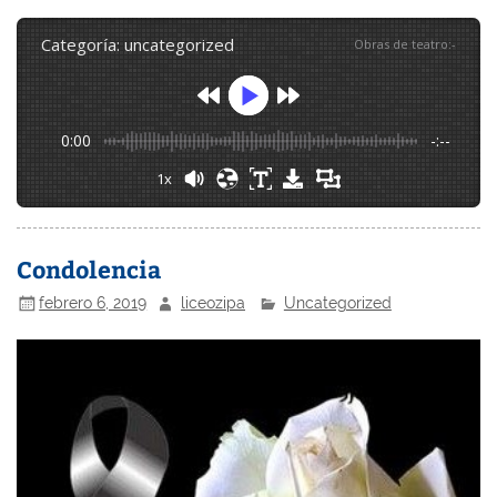
categoría: uncategorized
Obras de teatro
:
-
0:00
-:--
1x
Condolencia
febrero 6, 2019
liceozipa
Uncategorized