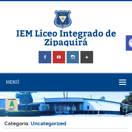
Saltar
al
contenido
IEM Liceo Integrado de
A
Zipaquirá
Pagina del Liceo Integrado Zipaquira
MENÚ
Categoría:
Uncategorized