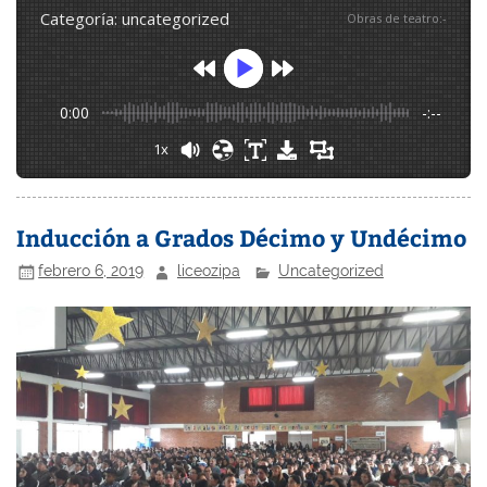
categoría: uncategorized
Obras de teatro
:
-
0:00
-:--
1x
Inducción a Grados Décimo y Undécimo
febrero 6, 2019
liceozipa
Uncategorized