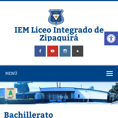
Saltar
al
contenido
IEM Liceo Integrado de
Abrir
Zipaquirá
Pagina del Liceo Integrado Zipaquira
MENÚ
Bachillerato