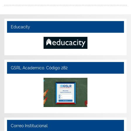
Educacity
GSRL Academico. Código 282
Correo Institucional