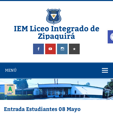
Saltar
al
contenido
IEM Liceo Integrado de
A
Zipaquirá
Pagina del Liceo Integrado Zipaquira
MENÚ
Entrada Estudiantes 08 Mayo