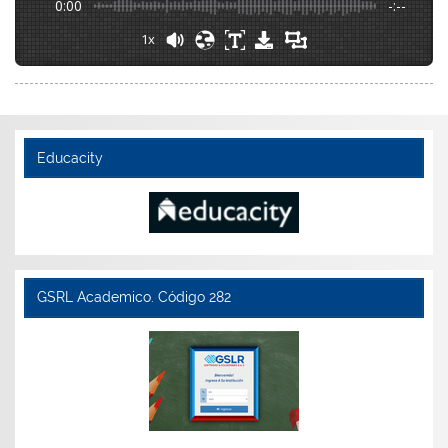
0:00
-:--
1x
Educacity
GSRL Academico. Código 282