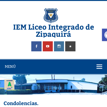
Saltar
al
contenido
IEM Liceo Integrado de
A
Zipaquirá
Pagina del Liceo Integrado Zipaquira
MENÚ
Condolencias.