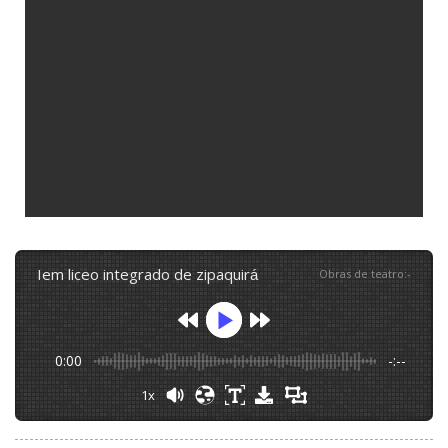
iem liceo integrado de zipaquirá
Obras de teatro
:
-
0:00
-:--
1x