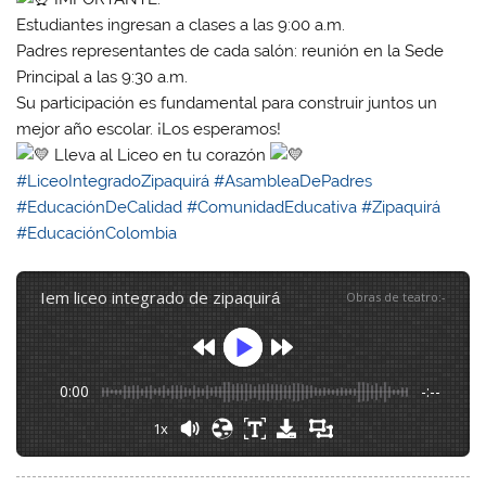
Estudiantes ingresan a clases a las 9:00 a.m.
Padres representantes de cada salón: reunión en la Sede
Principal a las 9:30 a.m.
Su participación es fundamental para construir juntos un
mejor año escolar. ¡Los esperamos!
Lleva al Liceo en tu corazón
#LiceoIntegradoZipaquirá
#AsambleaDePadres
#EducaciónDeCalidad
#ComunidadEducativa
#Zipaquirá
#EducaciónColombia
iem liceo integrado de zipaquirá
Obras de teatro
:
-
0:00
-:--
1x