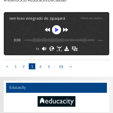
#NuevoCiclo #EducaciónDeCalidad
iem liceo integrado de zipaquirá
Obras de teatro
:
-
0:00
-:--
1x
«
1
2
3
4
5
…
59
»
Educacity