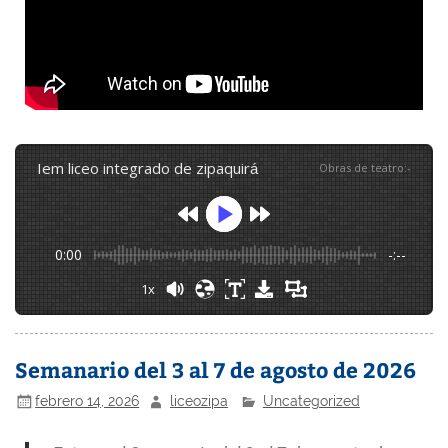
iem liceo integrado de zipaquirá
Obras de teatro
:
-
0:00
-:--
1x
Semanario del 3 al 7 de agosto de 2026
febrero 14, 2026
liceozipa
Uncategorized