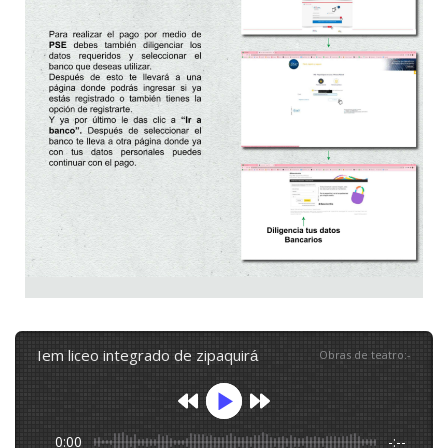
iem liceo integrado de zipaquirá
Obras de teatro
:
-
0:00
-:--