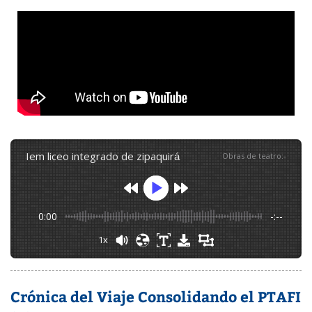
iem liceo integrado de zipaquirá
Obras de teatro
:
-
0:00
-:--
1x
Crónica del Viaje Consolidando el PTAFI