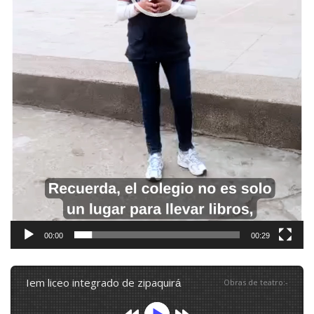
00:00
00:29
iem liceo integrado de zipaquirá
Obras de teatro
:
-