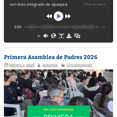
iem liceo integrado de zipaquirá
Obras de teatro
:
-
0:00
-:--
1x
Primera Asamblea de Padres 2026
febrero 2, 2026
liceozipa
Uncategorized