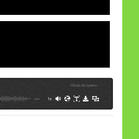
Obras de teatro
:
-
-:--
1x