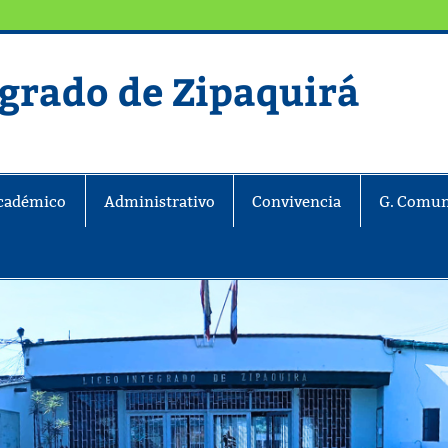
egrado de Zipaquirá
ira
cadémico
Administrativo
Convivencia
G. Comun