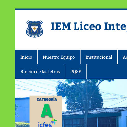
IEM Liceo Int
Pagina del Liceo Integrado Zipaqu
Inicio
Nuestro Equipo
Institucional
A
Rincón de las letras
PQSF