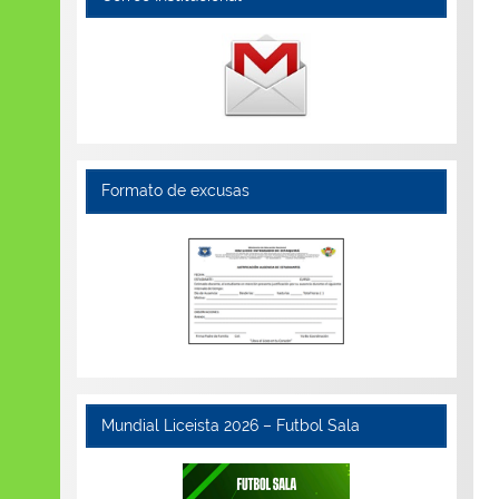
Formato de excusas
Mundial Liceista 2026 – Futbol Sala