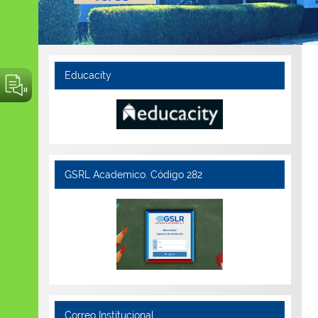
Educacity
GSRL Academico. Código 282
Correo Institucional