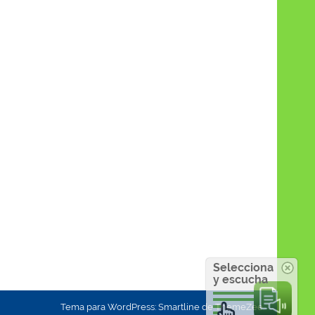
Selecciona
y escucha
Tema para WordPress: Smartline de ThemeZee.