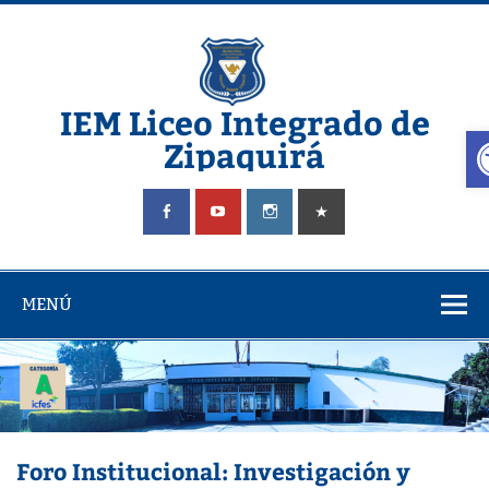
Saltar
al
contenido
IEM Liceo Integrado de
A
Zipaquirá
Pagina del Liceo Integrado Zipaquira
MENÚ
Foro Institucional: Investigación y