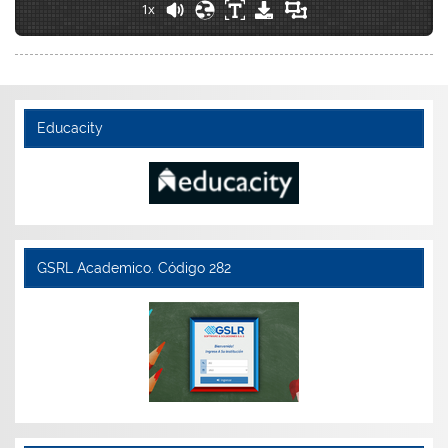
1x
Educacity
GSRL Academico. Código 282