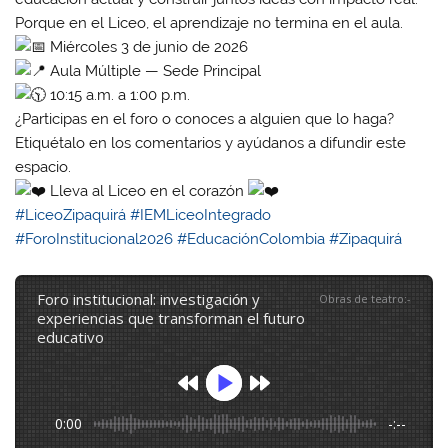
Porque en el Liceo, el aprendizaje no termina en el aula.
Miércoles 3 de junio de 2026
Aula Múltiple — Sede Principal
10:15 a.m. a 1:00 p.m.
¿Participas en el foro o conoces a alguien que lo haga?
Etiquétalo en los comentarios y ayúdanos a difundir este
espacio.
Lleva al Liceo en el corazón
#LiceoZipaquirá
#IEMLiceoIntegrado
#ForoInstitucional2026
#EducaciónColombia
#Zipaquirá
foro institucional: investigación y
Obras de teatro
:
-
experiencias que transforman el futuro
educativo
0:00
-:--