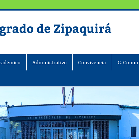
egrado de Zipaquirá
ira
cadémico
Administrativo
Convivencia
G. Comun