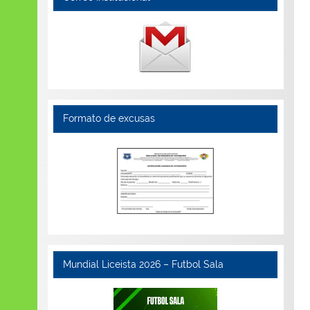
Formato de excusas
Mundial Liceista 2026 – Futbol Sala