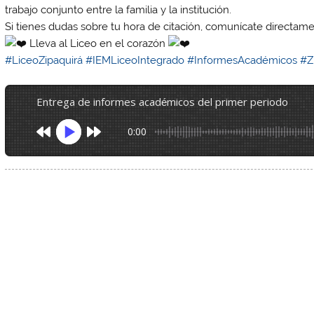
trabajo conjunto entre la familia y la institución.
Si tienes dudas sobre tu hora de citación, comunícate directamen
Lleva al Liceo en el corazón
#LiceoZipaquirá
#IEMLiceoIntegrado
#InformesAcadémicos
#Z
entrega de informes académicos del primer periodo
0:00