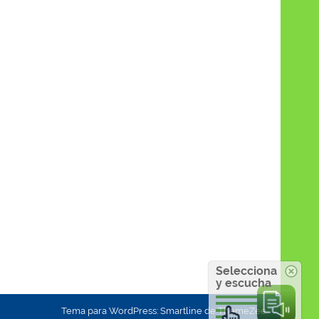
Selecciona
y escucha
Tema para WordPress: Smartline de ThemeZee.