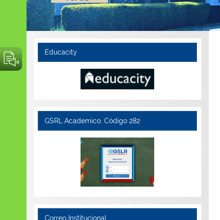
Educacity
GSRL Academico. Código 282
Correo Institucional