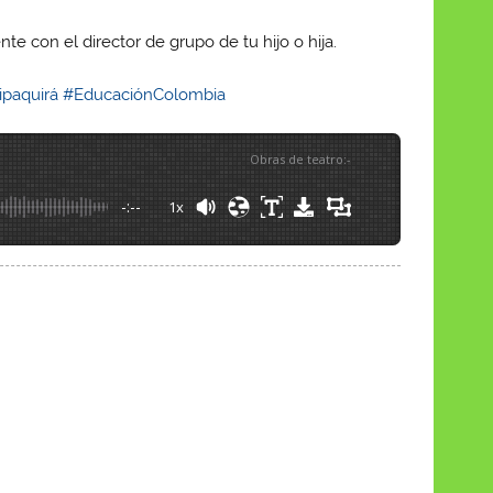
te con el director de grupo de tu hijo o hija.
ipaquirá
#EducaciónColombia
Obras de teatro
:
-
-:--
1x