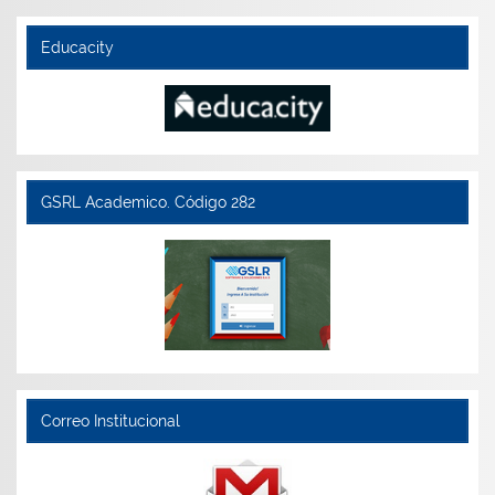
Educacity
GSRL Academico. Código 282
Correo Institucional