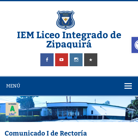
IEM Liceo Integrado de
A
Zipaquirá
Pagina del Liceo Integrado Zipaquira
MENÚ
Comunicado I de Rectoría