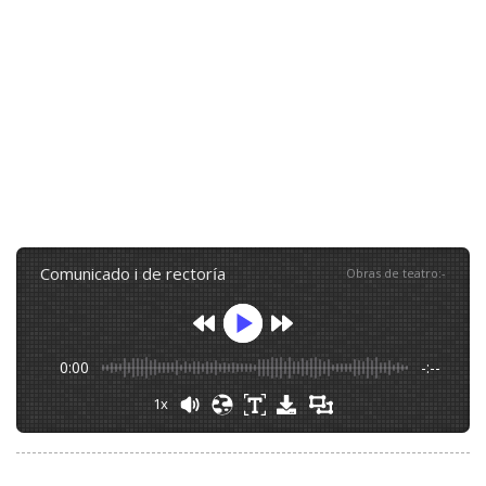
comunicado i de rectoría
Obras de teatro
:
-
0:00
-:--
1x