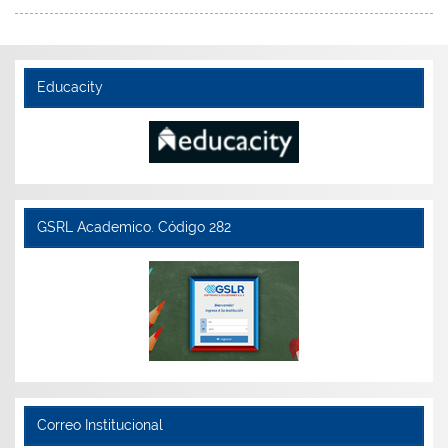
Educacity
GSRL Academico. Código 282
Correo Institucional