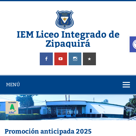
Saltar
al
contenido
IEM Liceo Integrado de
A
Zipaquirá
Pagina del Liceo Integrado Zipaquira
MENÚ
Promoción anticipada 2025