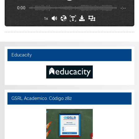
0:00
-:--
1x
Educacity
GSRL Academico. Código 282