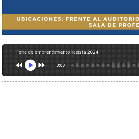
feria de emprendimiento liceista 2024
0:00