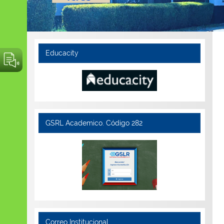
Educacity
GSRL Academico. Código 282
Correo Institucional