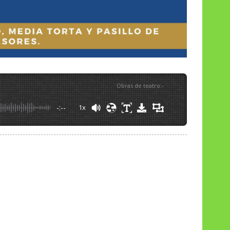
Obras de teatro
:
-
-:--
1x