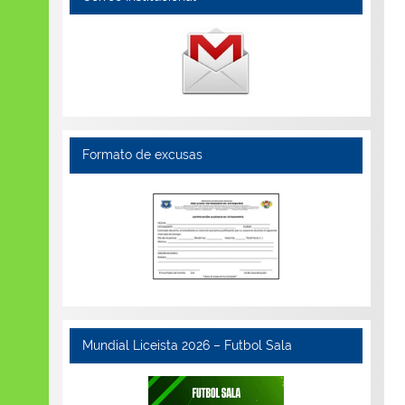
Formato de excusas
Mundial Liceista 2026 – Futbol Sala