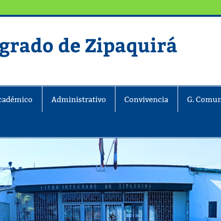
egrado de Zipaquirá
ira
cadémico
Administrativo
Convivencia
G. Comun