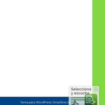
Selecciona
y escucha
Tema para WordPress: Smartline de ThemeZee.