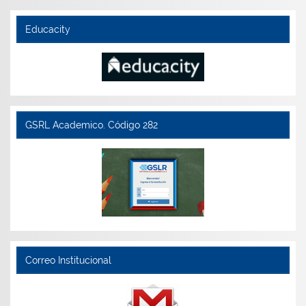
Educacity
GSRL Academico. Código 282
Correo Institucional