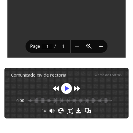
comunicado xiv de rectoria
Obras de teatro
:
-
0:00
-:--
1x