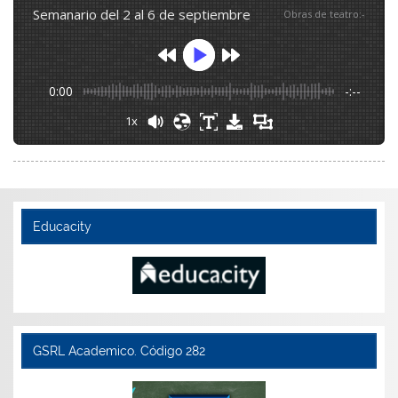
semanario del 2 al 6 de septiembre
Obras de teatro
:
-
0:00
-:--
1x
Educacity
GSRL Academico. Código 282