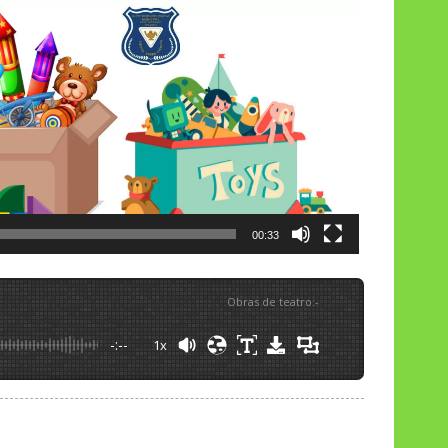
00:33
Obras de teatro
:
-
-:--
1x