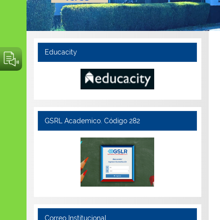
Educacity
GSRL Academico. Código 282
Correo Institucional