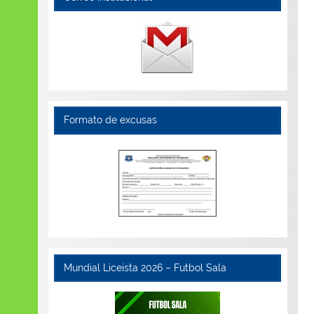
Formato de excusas
Mundial Liceista 2026 – Futbol Sala