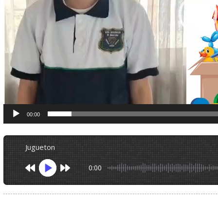
00:00
jugueton
0:00