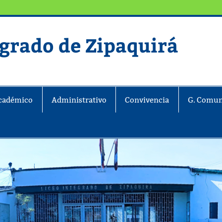
egrado de Zipaquirá
ira
cadémico
Administrativo
Convivencia
G. Comun