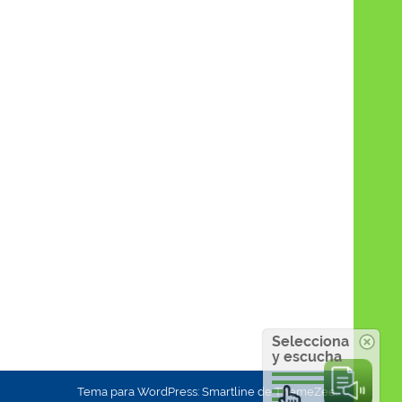
Selecciona
y escucha
Tema para WordPress: Smartline de ThemeZee.