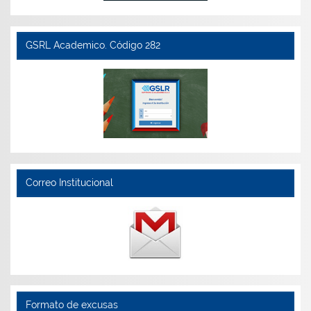
GSRL Academico. Código 282
Correo Institucional
Formato de excusas