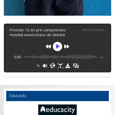
posición 10 en pre-campeonato
Obras de teatro
:
-
mundial universitario de debate
0:00
-:--
1x
Educacity