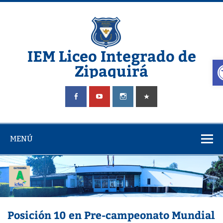
Saltar
al
contenido
IEM Liceo Integrado de
A
Zipaquirá
Pagina del Liceo Integrado Zipaquira
MENÚ
Posición 10 en Pre-campeonato Mundial