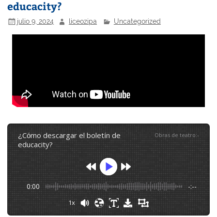
educacity?
julio 9, 2024
liceozipa
Uncategorized
¿cómo descargar el boletín de
Obras de teatro
:
-
educacity?
0:00
-:--
1x