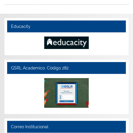
Educacity
GSRL Academico. Código 282
Correo Institucional