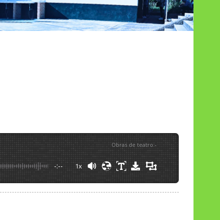
Obras de teatro
:
-
-:--
1x