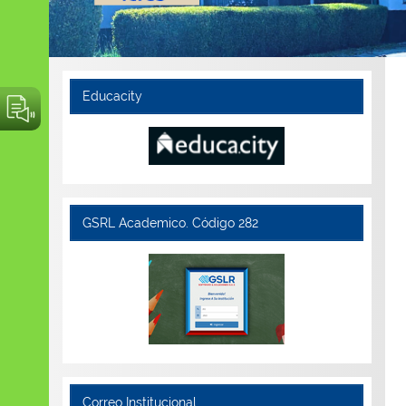
Educacity
GSRL Academico. Código 282
Correo Institucional