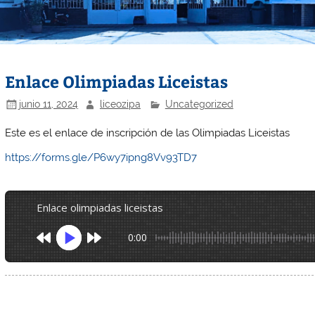
Enlace Olimpiadas Liceistas
junio 11, 2024
liceozipa
Uncategorized
Este es el enlace de inscripción de las Olimpiadas Liceistas
https://forms.gle/P6wy7ipng8Vv93TD7
enlace olimpiadas liceistas
0:00