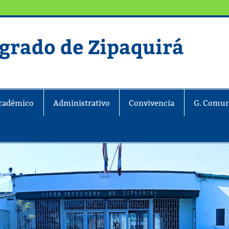
egrado de Zipaquirá
ira
cadémico
Administrativo
Convivencia
G. Comun