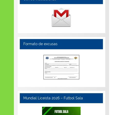
Formato de excusas
Mundial Liceista 2026 – Futbol Sala