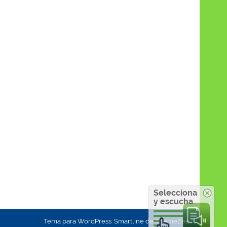
Selecciona
y escucha
Tema para WordPress: Smartline de ThemeZee.