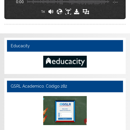
0:00
-:--
1x
Educacity
GSRL Academico. Código 282