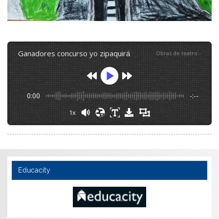
ganadores concurso yo zipaquirá
Obras de teatro
:
-
0:00
-:--
1x
Educacity