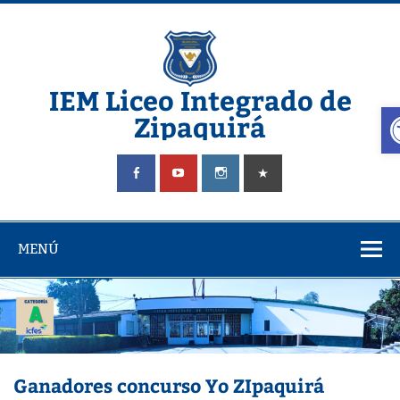
Saltar
al
contenido
IEM Liceo Integrado de
A
Zipaquirá
Pagina del Liceo Integrado Zipaquira
MENÚ
Ganadores concurso Yo ZIpaquirá