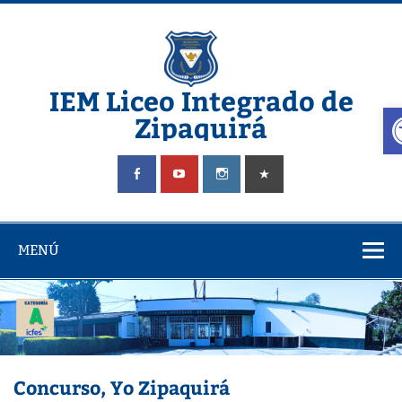
Saltar
al
contenido
IEM Liceo Integrado de
A
Zipaquirá
Pagina del Liceo Integrado Zipaquira
MENÚ
Concurso, Yo Zipaquirá