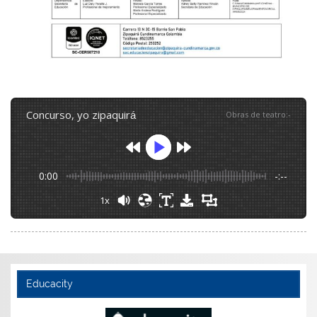
concurso, yo zipaquirá
Obras de teatro
:
-
0:00
-:--
1x
Educacity