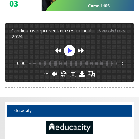
candidatos representante estudiantil
Obras de teatro
:
-
2024
0:00
-:--
1x
Educacity