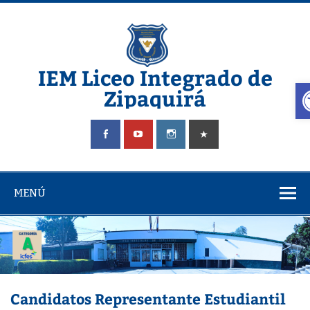
Saltar
al
contenido
IEM Liceo Integrado de
A
Zipaquirá
Pagina del Liceo Integrado Zipaquira
MENÚ
Candidatos Representante Estudiantil