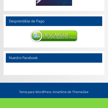
Desprendible de Pago
Nuestro Facebook
Tema para WordPress: Smartline de ThemeZee.