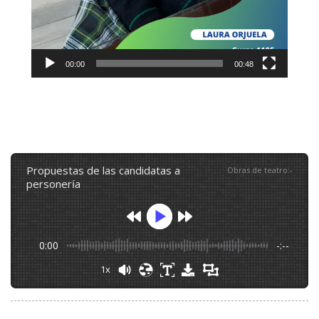
00:00
00:48
propuestas de las candidatas a
Obras de teatro
:
-
personería
0:00
-:--
1x