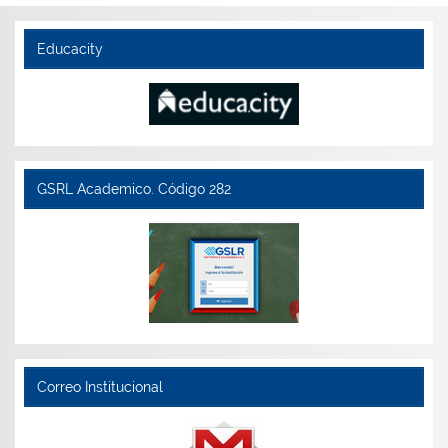
Educacity
GSRL Academico. Código 282
Correo Institucional