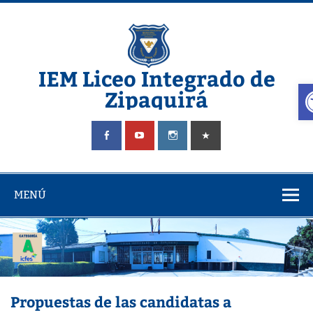
Saltar
al
contenido
IEM Liceo Integrado de
A
Zipaquirá
Pagina del Liceo Integrado Zipaquira
MENÚ
Propuestas de las candidatas a