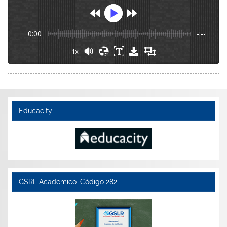
0:00
-:--
1x
Educacity
GSRL Academico. Código 282