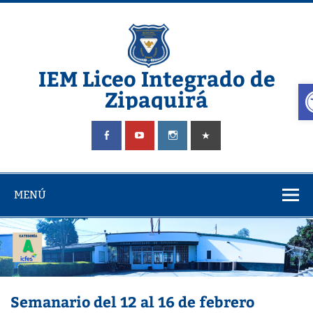
Saltar
al
contenido
IEM Liceo Integrado de
A
Zipaquirá
Pagina del Liceo Integrado Zipaquira
MENÚ
Semanario del 12 al 16 de febrero