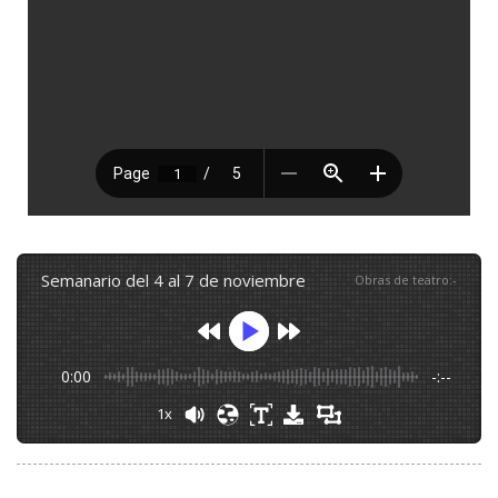
semanario del 4 al 7 de noviembre
Obras de teatro
:
-
0:00
-:--
1x