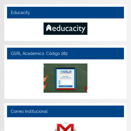
Educacity
GSRL Academico. Código 282
Correo Institucional