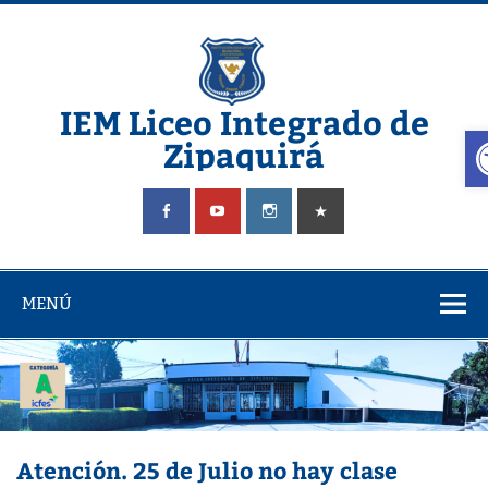
Saltar
al
contenido
IEM Liceo Integrado de
A
Zipaquirá
Pagina del Liceo Integrado Zipaquira
MENÚ
Atención. 25 de Julio no hay clase