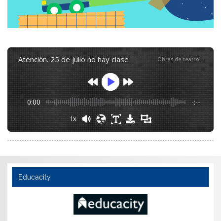
atención. 25 de julio no hay clase
Obras de teatro
:
-
0:00
-:--
1x
Educacity