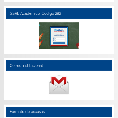
GSRL Academico. Código 282
Correo Institucional
Formato de excusas