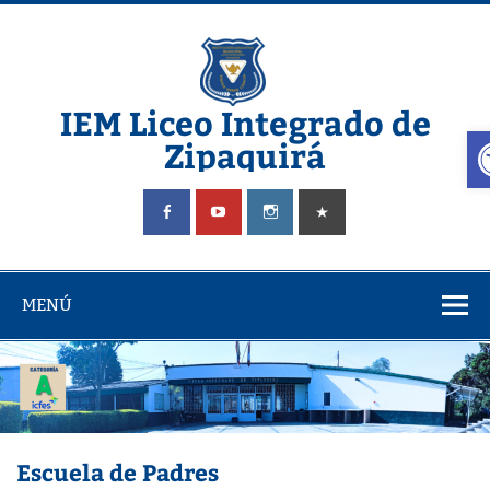
Saltar
al
contenido
IEM Liceo Integrado de
A
Zipaquirá
Pagina del Liceo Integrado Zipaquira
MENÚ
Escuela de Padres