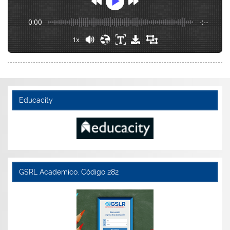
0:00
-:--
1x
Educacity
GSRL Academico. Código 282