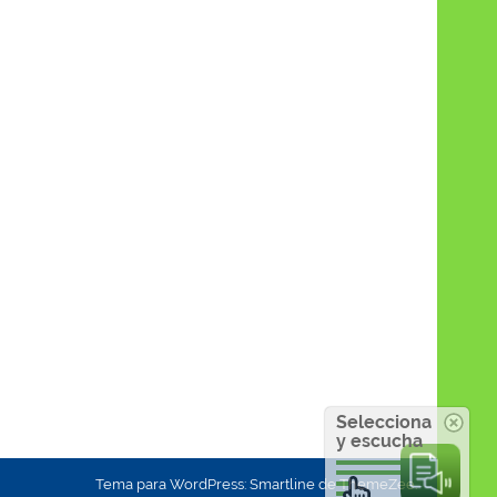
Selecciona
y escucha
Tema para WordPress: Smartline de ThemeZee.