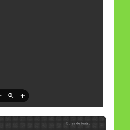
Obras de teatro
:
-