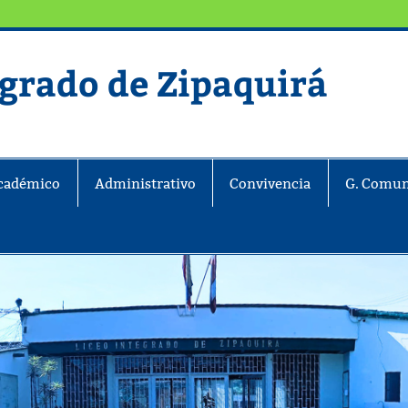
egrado de Zipaquirá
ira
cadémico
Administrativo
Convivencia
G. Comun