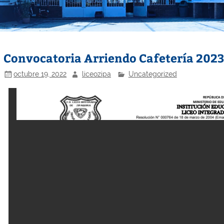
Convocatoria Arriendo Cafetería 202
octubre 19, 2022
liceozipa
Uncategorized