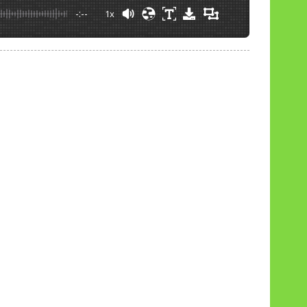
-:--
1x