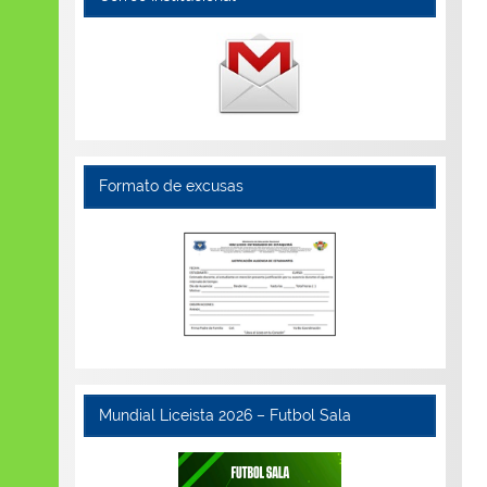
Formato de excusas
Mundial Liceista 2026 – Futbol Sala