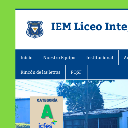
IEM Liceo Int
Pagina del Liceo Integrado Zipaqu
Inicio
Nuestro Equipo
Institucional
A
Rincón de las letras
PQSF