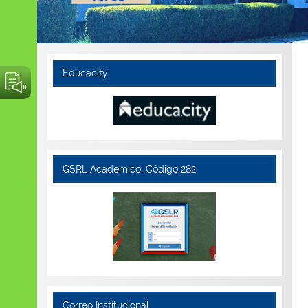
Educacity
GSRL Academico. Código 282
Correo Institucional