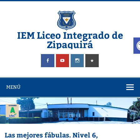
Saltar
al
contenido
IEM Liceo Integrado de
A
Zipaquirá
Pagina del Liceo Integrado Zipaquira
MENÚ
Las mejores fábulas. Nivel 6,