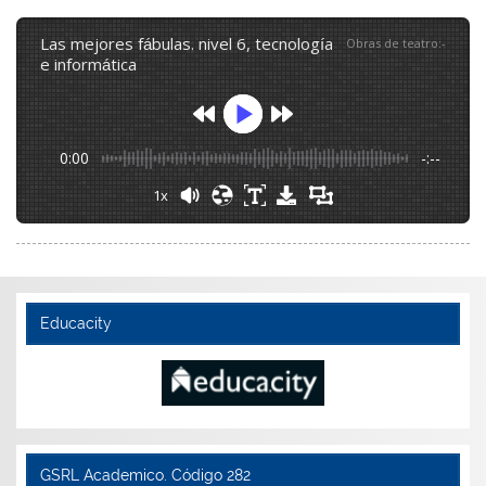
las mejores fábulas. nivel 6, tecnología
Obras de teatro
:
-
e informática
0:00
-:--
1x
Educacity
GSRL Academico. Código 282