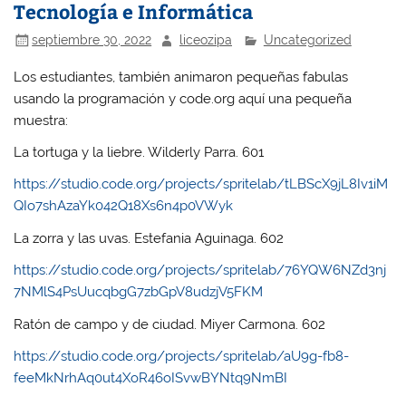
Tecnología e Informática
septiembre 30, 2022
liceozipa
Uncategorized
Los estudiantes, también animaron pequeñas fabulas
usando la programación y code.org aquí una pequeña
muestra:
La tortuga y la liebre. Wilderly Parra. 601
https://studio.code.org/projects/spritelab/tLBScX9jL8Iv1iM
QIo7shAzaYk042Q18Xs6n4p0VWyk
La zorra y las uvas. Estefania Aguinaga. 602
https://studio.code.org/projects/spritelab/76YQW6NZd3nj
7NMlS4PsUucqbgG7zbGpV8udzjV5FKM
Ratón de campo y de ciudad. Miyer Carmona. 602
https://studio.code.org/projects/spritelab/aU9g-fb8-
feeMkNrhAq0ut4XoR46oISvwBYNtq9NmBI