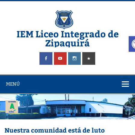
Saltar
al
contenido
IEM Liceo Integrado de
A
Zipaquirá
Pagina del Liceo Integrado Zipaquira
MENÚ
Nuestra comunidad está de luto