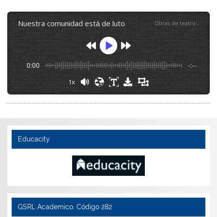
nuestra comunidad está de luto
Obras de teatro
:
-
0:00
-:--
1x
Educacity
GSRL Academico. Código 282