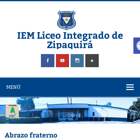
Saltar
al
contenido
IEM Liceo Integrado de
A
Zipaquirá
Pagina del Liceo Integrado Zipaquira
MENÚ
Abrazo fraterno