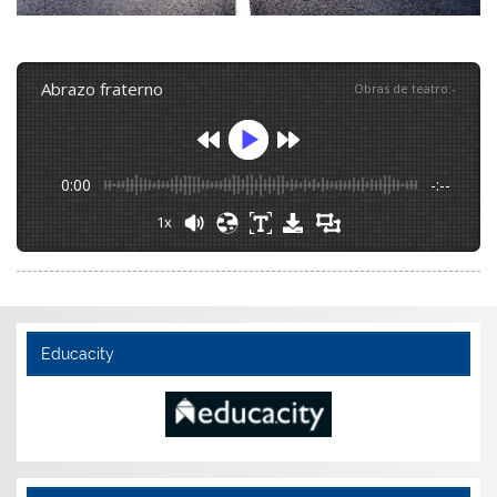
abrazo fraterno
Obras de teatro
:
-
0:00
-:--
1x
Educacity