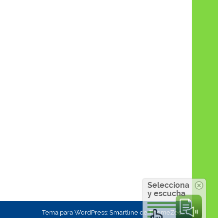
Selecciona
y escucha
Tema para WordPress: Smartline de ThemeZee.