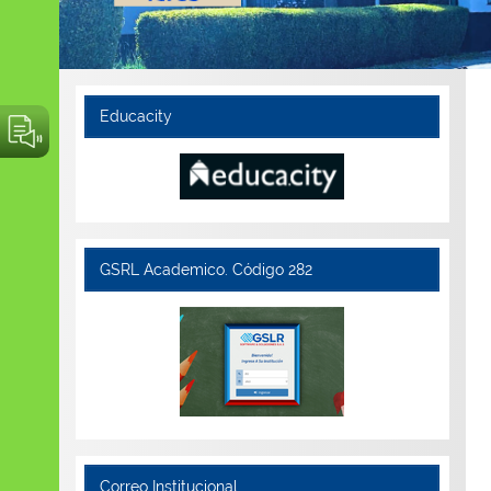
Educacity
GSRL Academico. Código 282
Correo Institucional