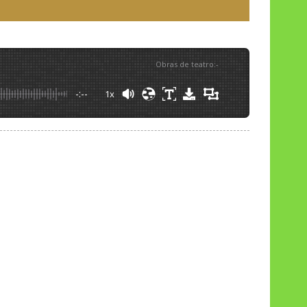
Obras de teatro
:
-
-:--
1x