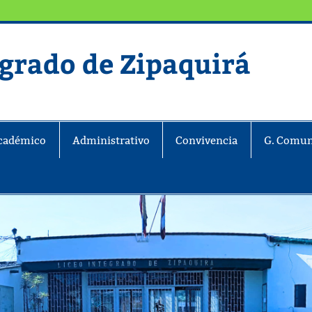
egrado de Zipaquirá
ira
cadémico
Administrativo
Convivencia
G. Comun