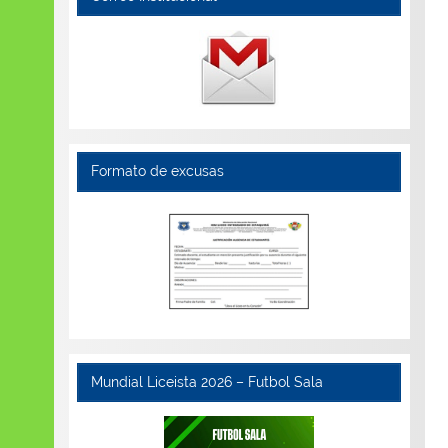
Formato de excusas
Mundial Liceista 2026 – Futbol Sala