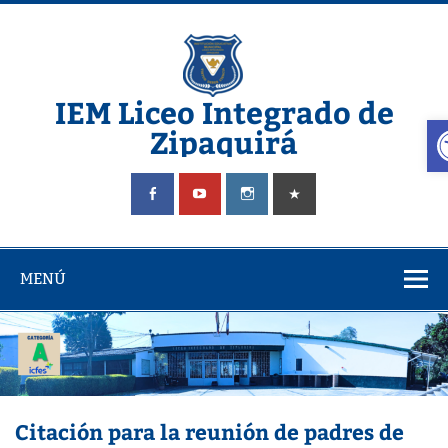
IEM Liceo Integrado de
A
Zipaquirá
Pagina del Liceo Integrado Zipaquira
MENÚ
Citación para la reunión de padres de