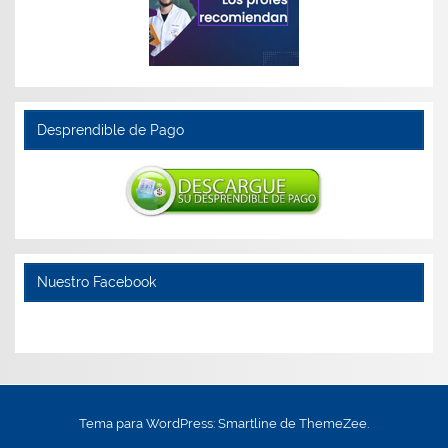
Desprendible de Pago
Nuestro Facebook
Tema para WordPress: Smartline de ThemeZee.