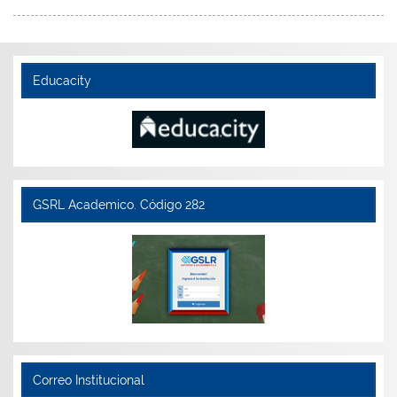
Educacity
GSRL Academico. Código 282
Correo Institucional