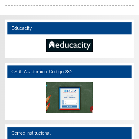
Educacity
GSRL Academico. Código 282
Correo Institucional