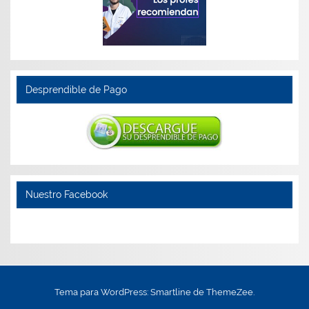
Desprendible de Pago
Nuestro Facebook
Tema para WordPress: Smartline de ThemeZee.