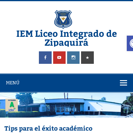
Saltar
al
contenido
IEM Liceo Integrado de
A
Zipaquirá
Pagina del Liceo Integrado Zipaquira
MENÚ
Tips para el éxito académico