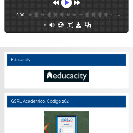
0:00
-:--
1x
Educacity
GSRL Academico. Código 282