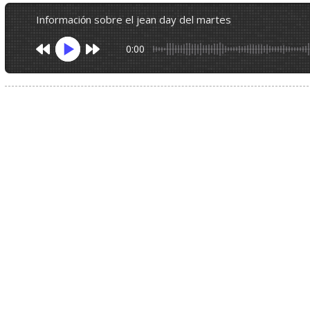
información sobre el jean day del martes
0:00