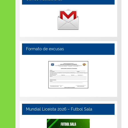
Formato de excusas
Mundial Liceista 2026 – Futbol Sala