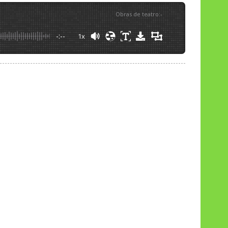
Obras de teatro
:
-
-:--
1x