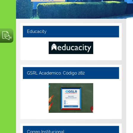
Educacity
GSRL Academico. Código 282
Correo Institucional