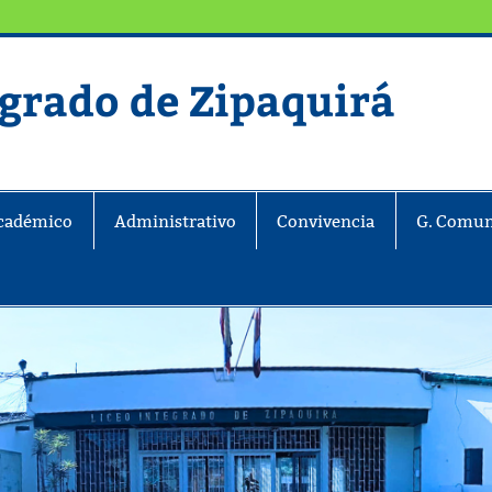
egrado de Zipaquirá
ira
cadémico
Administrativo
Convivencia
G. Comun