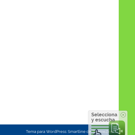
Selecciona
y escucha
Tema para WordPress: Smartline de ThemeZee.