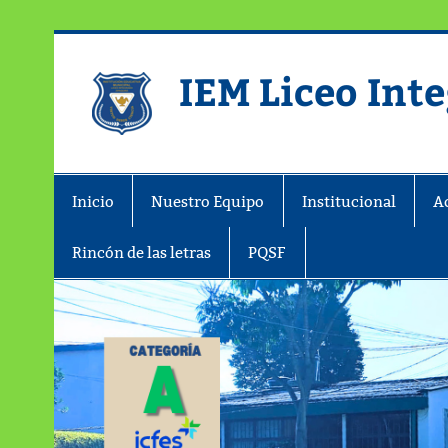
IEM Liceo Int
Pagina del Liceo Integrado Zipaqu
Inicio
Nuestro Equipo
Institucional
A
Rincón de las letras
PQSF