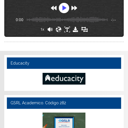
0:00
-:--
1x
Educacity
GSRL Academico. Código 282