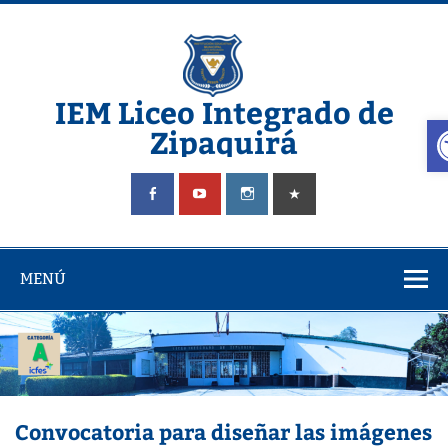
Saltar
al
contenido
IEM Liceo Integrado de
A
Zipaquirá
Pagina del Liceo Integrado Zipaquira
MENÚ
Convocatoria para diseñar las imágenes