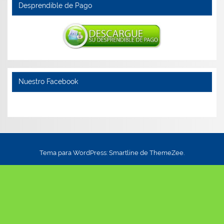
Desprendible de Pago
Nuestro Facebook
Tema para WordPress: Smartline de ThemeZee.