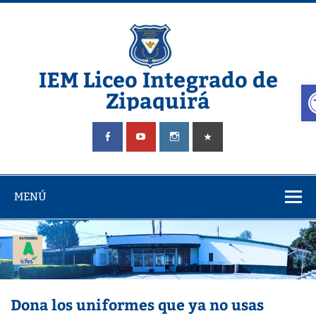
Saltar
al
contenido
IEM Liceo Integrado de
A
Zipaquirá
Pagina del Liceo Integrado Zipaquira
MENÚ
Dona los uniformes que ya no usas