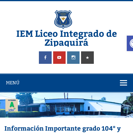
Saltar
al
contenido
IEM Liceo Integrado de
A
Zipaquirá
Pagina del Liceo Integrado Zipaquira
MENÚ
Información Importante grado 104° y