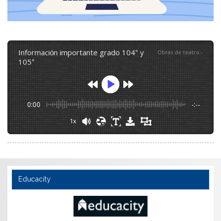
información importante grado 104° y
Obras de teatro
:
-
105°
0:00
-:--
1x
Educacity